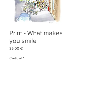
Print - What makes
you smile
Precio
35,00 €
Cantidad
*
Agregar al carrito
Impresión digital
A3(-) . 40 x 30 cm
Papel Biotop 300gr.