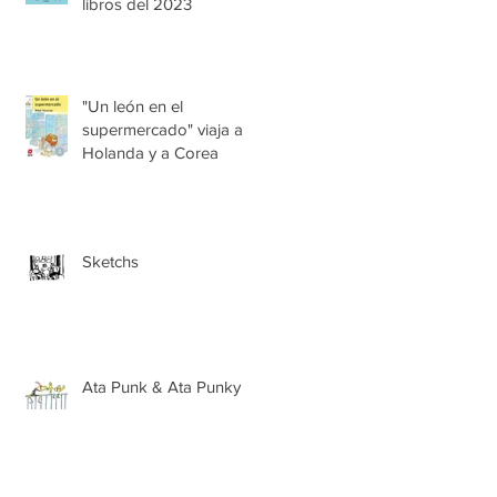
libros del 2023
"Un león en el
supermercado" viaja a
Holanda y a Corea
Sketchs
Ata Punk & Ata Punky