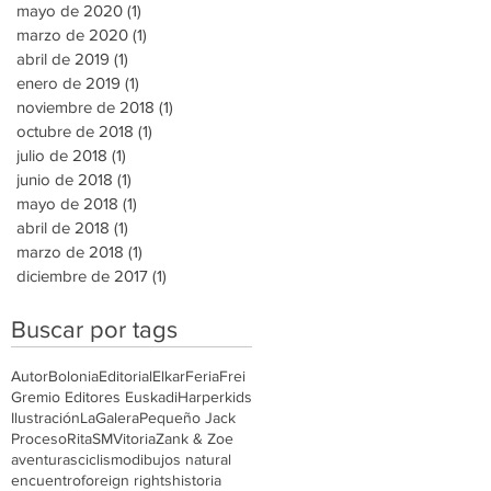
mayo de 2020
(1)
1 entrada
marzo de 2020
(1)
1 entrada
abril de 2019
(1)
1 entrada
enero de 2019
(1)
1 entrada
noviembre de 2018
(1)
1 entrada
octubre de 2018
(1)
1 entrada
julio de 2018
(1)
1 entrada
junio de 2018
(1)
1 entrada
mayo de 2018
(1)
1 entrada
abril de 2018
(1)
1 entrada
marzo de 2018
(1)
1 entrada
diciembre de 2017
(1)
1 entrada
Buscar por tags
Autor
Bolonia
Editorial
Elkar
Feria
Frei
Gremio Editores Euskadi
Harperkids
Ilustración
LaGalera
Pequeño Jack
Proceso
Rita
SM
Vitoria
Zank & Zoe
aventuras
ciclismo
dibujos natural
encuentro
foreign rights
historia