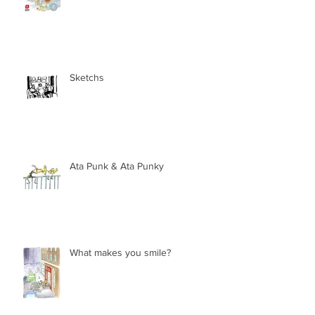
viaja a Holanda y a Corea
Sketchs
Ata Punk & Ata Punky
What makes you smile?