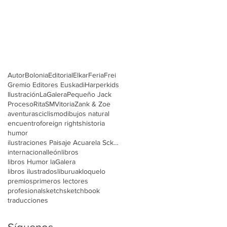
Autor
Bolonia
Editorial
Elkar
Feria
Frei
Gremio Editores Euskadi
Harperkids
Ilustración
LaGalera
Pequeño Jack
Proceso
Rita
SM
Vitoria
Zank & Zoe
aventuras
ciclismo
dibujos natural
encuentro
foreign rights
historia
humor
ilustraciones Paisaje Acuarela Scketch
internacional
león
libros
libros Humor laGalera
libros ilustrados
liburuak
loquelo
premios
primeros lectores
profesional
sketch
sketchbook
traducciones