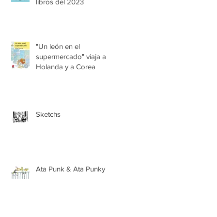
libros del 2023
"Un león en el
supermercado" viaja a
Holanda y a Corea
Sketchs
Ata Punk & Ata Punky