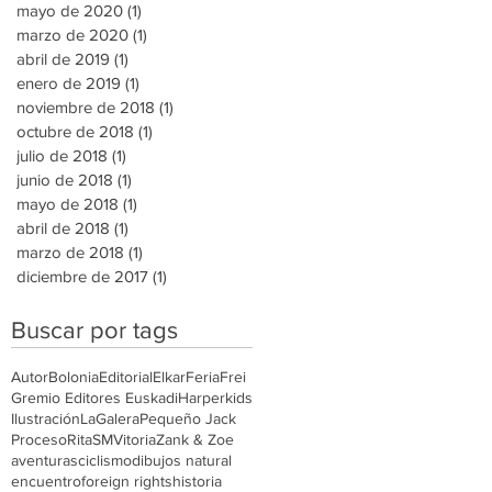
mayo de 2020
(1)
1 entrada
marzo de 2020
(1)
1 entrada
abril de 2019
(1)
1 entrada
enero de 2019
(1)
1 entrada
noviembre de 2018
(1)
1 entrada
octubre de 2018
(1)
1 entrada
julio de 2018
(1)
1 entrada
junio de 2018
(1)
1 entrada
mayo de 2018
(1)
1 entrada
abril de 2018
(1)
1 entrada
marzo de 2018
(1)
1 entrada
diciembre de 2017
(1)
1 entrada
Buscar por tags
Autor
Bolonia
Editorial
Elkar
Feria
Frei
Gremio Editores Euskadi
Harperkids
Ilustración
LaGalera
Pequeño Jack
Proceso
Rita
SM
Vitoria
Zank & Zoe
aventuras
ciclismo
dibujos natural
encuentro
foreign rights
historia