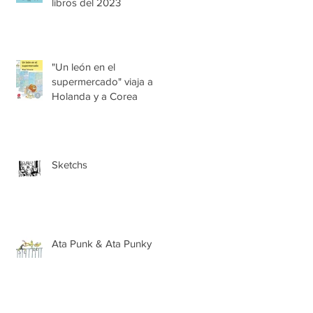
libros del 2023
"Un león en el
supermercado" viaja a
Holanda y a Corea
Sketchs
Ata Punk & Ata Punky