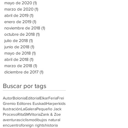
mayo de 2020
(1)
1 entrada
marzo de 2020
(1)
1 entrada
abril de 2019
(1)
1 entrada
enero de 2019
(1)
1 entrada
noviembre de 2018
(1)
1 entrada
octubre de 2018
(1)
1 entrada
julio de 2018
(1)
1 entrada
junio de 2018
(1)
1 entrada
mayo de 2018
(1)
1 entrada
abril de 2018
(1)
1 entrada
marzo de 2018
(1)
1 entrada
diciembre de 2017
(1)
1 entrada
Buscar por tags
Autor
Bolonia
Editorial
Elkar
Feria
Frei
Gremio Editores Euskadi
Harperkids
Ilustración
LaGalera
Pequeño Jack
Proceso
Rita
SM
Vitoria
Zank & Zoe
aventuras
ciclismo
dibujos natural
encuentro
foreign rights
historia